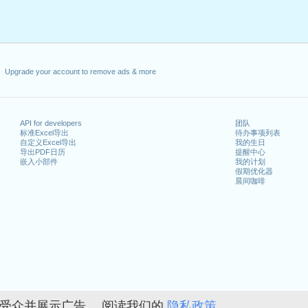
Upgrade your account to remove ads & more
API for developers
团队
标准Excel导出
待办事项列表
自定义Excel导出
我的生日
导出PDF日历
提醒中心
嵌入小部件
我的计划
假期优化器
晨间咖啡
的受众并展示广告。 阅读我们的
隐私政策。