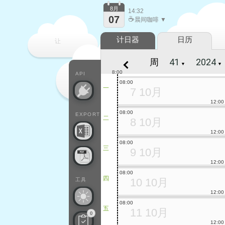
8月
14:32
07
☕
晨间咖啡 ▼
计日器
日历
让
周
▼
▼
每一天
8:00
API
08:00
一
7 10月
12:00
08:00
EXPORT
二
8 10月
12:00
08:00
三
9 10月
12:00
08:00
四
10 10月
工具
12:00
08:00
五
11 10月
0
12:00