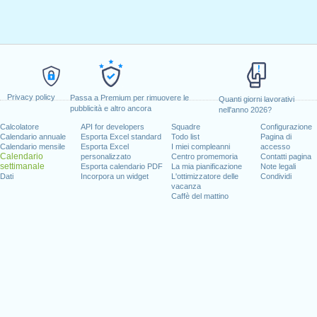
Privacy policy
Passa a Premium per rimuovere le
Quanti giorni lavorativi
pubblicità e altro ancora
nell'anno 2026?
Calcolatore
API for developers
Squadre
Configurazione
Calendario annuale
Esporta Excel standard
Todo list
Pagina di
Calendario mensile
Esporta Excel
I miei compleanni
accesso
Calendario
personalizzato
Centro promemoria
Contatti pagina
settimanale
Esporta calendario PDF
La mia pianificazione
Note legali
Dati
Incorpora un widget
L'ottimizzatore delle
Condividi
vacanza
Caffè del mattino