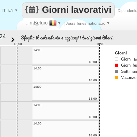
Giorni lavorativi
IT
|
EN
▼
Dipendent
..in Belgio
▼
| Jours fériés nationaux
▼
Fai
Sfoglia il calendario e aggiungi i tuoi giorni liberi.
contare
13:00
18:00
14:00
Giorni
Giorni la
18:00
Giorni fe
14:00
Settiman
Vacanze
18:00
14:00
18:00
14:00
18:00
14:00
18:00