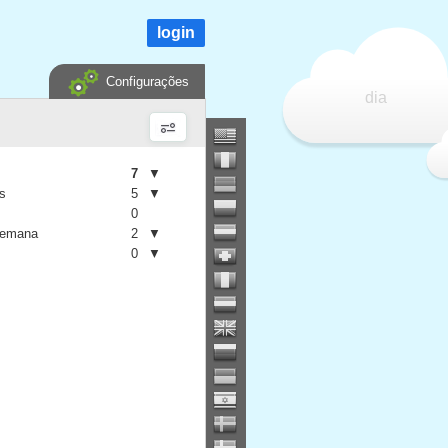
login
Configurações
dia
7
▼
is
5
▼
0
semana
2
▼
0
▼