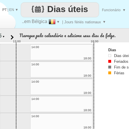
Dias úteis
PT
|
EN
▼
Funcionário
▼
..em Bélgica
▼
| Jours fériés nationaux
▼
Navegue pelo calendário e adicione seus dias de folga.
▼
13:00
18:00
14:00
Dias
Dias úte
18:00
Feriados
14:00
Fim de 
Férias
18:00
14:00
18:00
14:00
18:00
14:00
18:00