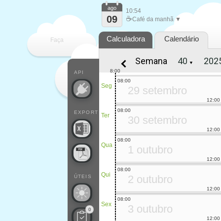
ago
10:54
09
☕
Café da manhã ▼
Calculadora
Calendário
Faça
Semana
▼
cada
8:00
API
08:00
Seg
29 setembro
12:00
08:00
EXPORT
Ter
30 setembro
12:00
08:00
Qua
1 outubro
12:00
08:00
Qui
2 outubro
ÚTEIS
12:00
08:00
Sex
3 outubro
0
12:00