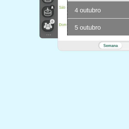
Sáb
4 outubro
0
Dom
5 outubro
...
Semana