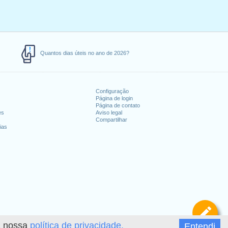
Quantos dias úteis no ano de 2026?
Configuração
Página de login
Página de contato
es
Aviso legal
Compartilhar
ias
De
 a nossa
política de privacidade.
Entendi