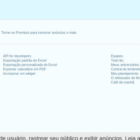
Torne-se Premium para remover anúncios e mais
API for developers
Equipes
Exportação padrão do Excel
Todo list
Exportação personalizada do Excel
Meus aniversários
Exportar calendário em PDF
Central de lembret
Incorporar um widget
Meu planejamento
O otimizador de fér
Café da manhã
 usuário, rastrear seu público e exibir anúncios. Leia