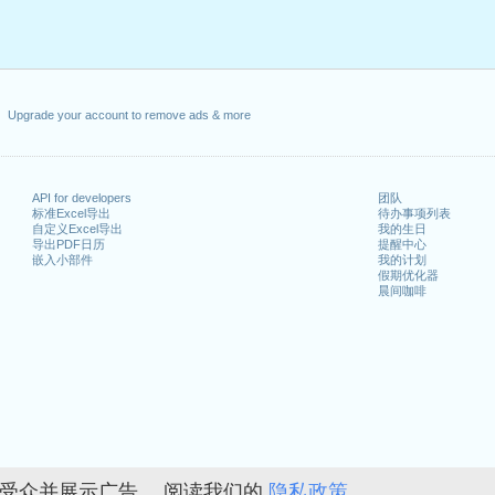
Upgrade your account to remove ads & more
API for developers
团队
标准Excel导出
待办事项列表
自定义Excel导出
我的生日
导出PDF日历
提醒中心
嵌入小部件
我的计划
假期优化器
晨间咖啡
的受众并展示广告。 阅读我们的
隐私政策。