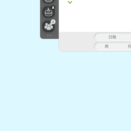
0
...
日期
周