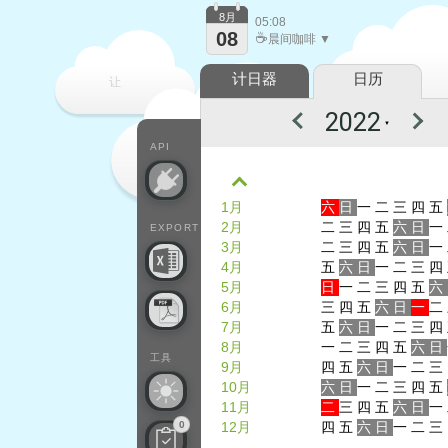
8月
05:08
08
☕
晨间咖啡 ▼
计日器
日历
让
▼
每一天
API
1月
六
日
一
二
三
四
五
2月
二
三
四
五
六
日
一
EXPORT
3月
二
三
四
五
六
日
一
4月
五
六
日
一
二
三
四
5月
日
一
二
三
四
五
六
6月
三
四
五
六
日
一
二
7月
五
六
日
一
二
三
四
8月
一
二
三
四
五
六
日
工具
9月
四
五
六
日
一
二
三
10月
六
日
一
二
三
四
五
11月
二
三
四
五
六
日
一
0
12月
四
五
六
日
一
二
三