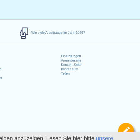
Wie viele Arbeitstage im Jahr 2026?
Einstellungen
Anmeldeseite
e
Kontakt-Seite
le
Impressum
Teilen
er
Def
igen anzuzeigen. Lesen Sie hier bitte
unsere