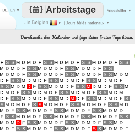
Arbeitstage
DE
|
EN
▼
Angestellter
▼
..in Belgien
▼
| Jours fériés nationaux
▼
Durchsuche den Kalender und füge deine freien Tage hinzu.
F
S
S
M
D
M
D
F
S
S
M
D
M
D
F
S
S
M
D
M
D
F
S
S
M
D
M
D
F
S
S
M
D
M
D
F
S
S
M
D
M
D
F
S
S
M
D
M
D
F
S
S
M
D
M
D
F
S
S
M
D
M
D
F
S
S
M
D
M
D
F
S
S
M
D
M
D
F
S
S
M
D
M
D
F
S
S
M
D
M
D
F
S
S
M
D
M
D
F
S
S
M
D
M
D
F
S
S
M
D
M
D
F
S
S
M
D
M
D
F
S
S
M
D
M
D
F
S
S
M
D
M
D
F
S
S
M
D
M
D
F
S
S
M
D
M
D
F
S
S
M
D
M
D
F
S
S
M
D
M
D
F
S
S
M
D
M
D
F
S
S
M
D
M
D
F
S
S
M
D
M
D
F
S
S
M
D
M
D
F
S
S
M
D
M
D
F
S
S
M
D
M
D
F
S
S
M
D
M
D
F
S
S
M
D
M
D
F
S
S
M
D
M
D
F
S
S
M
D
M
D
F
S
S
M
D
M
D
F
S
S
M
D
M
D
F
S
S
M
D
M
D
F
S
S
M
D
M
D
F
S
S
M
D
M
D
F
S
S
M
D
M
D
F
S
S
M
D
M
D
F