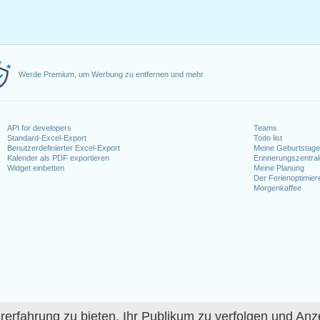
Werde Premium, um Werbung zu entfernen und mehr
API for developers
Teams
Standard-Excel-Export
Todo list
Benutzerdefinierter Excel-Export
Meine Geburtstag
Kalender als PDF exportieren
Erinnerungszentra
Widget einbetten
Meine Planung
Der Ferienoptimier
Morgenkaffee
fahrung zu bieten, Ihr Publikum zu verfolgen und Anze