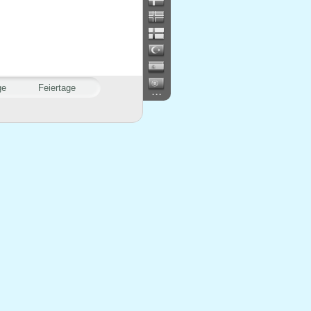
ge
Feiertage
...