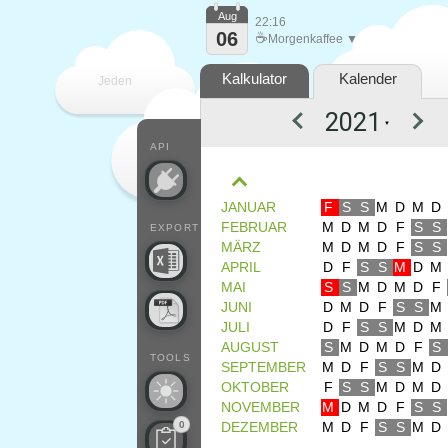
Aug
22:16
06
☕
Morgenkaffee ▼
Kalkulator
Kalender
Jeden
▼
Tag
API
JANUAR
F
S
S
M
D
M
D
FEBRUAR
M
D
M
D
F
S
S
EXPORT
MÄRZ
M
D
M
D
F
S
S
APRIL
D
F
S
S
M
D
M
MAI
S
S
M
D
M
D
F
JUNI
D
M
D
F
S
S
M
JULI
D
F
S
S
M
D
M
AUGUST
S
M
D
M
D
F
S
TOOLS
SEPTEMBER
M
D
F
S
S
M
D
OKTOBER
F
S
S
M
D
M
D
NOVEMBER
M
D
M
D
F
S
S
0
DEZEMBER
M
D
F
S
S
M
D