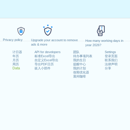
Privacy policy
Upgrade your account to remove
How many working days in
ads & more
year 2026?
计日器
API for developers
团队
Settings
年历
标准Excel导出
待办事项列表
登录页面
月历
自定义Excel导出
我的生日
联系我们
周历
导出PDF日历
提醒中心
法律声明
Data
嵌入小部件
我的计划
分享
假期优化器
晨间咖啡