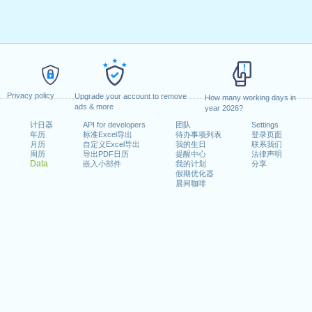
Privacy policy
Upgrade your account to remove
How many working days in
ads & more
year 2026?
计日器
API for developers
团队
Settings
年历
标准Excel导出
待办事项列表
登录页面
月历
自定义Excel导出
我的生日
联系我们
周历
导出PDF日历
提醒中心
法律声明
Data
嵌入小部件
我的计划
分享
假期优化器
晨间咖啡