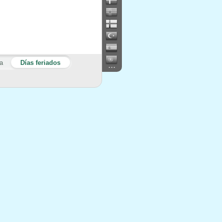
a
Días feriados
...