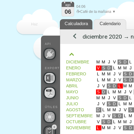
ago
04:06
06
☕
Café de la mañana ▼
Calculadora
Calendario
Haz
que
API
DICIEMBRE
M
M
J
V
S
D
L
ENERO
V
S
D
L
M
M
J
EXPORT
FEBRERO
L
M
M
J
V
S
D
MARZO
L
M
M
J
V
S
D
ABRIL
J
V
S
D
L
M
M
MAYO
S
D
L
M
M
J
V
JUNIO
M
M
J
V
S
D
L
JULIO
J
V
S
D
L
M
M
ÚTILES
AGOSTO
D
L
M
M
J
V
S
SEPTIEMBRE
M
J
V
S
D
L
M
OCTUBRE
V
S
D
L
M
M
J
0
NOVIEMBRE
L
M
M
J
V
S
D