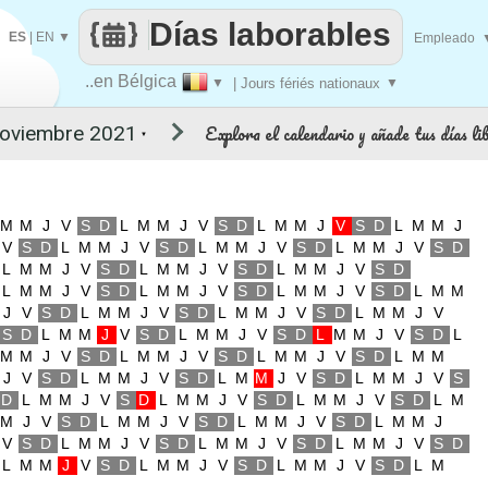
Días laborables
ES
|
EN
▼
Empleado
..en Bélgica
▼
| Jours fériés nationaux
▼
Explora el calendario y añade tus días li
▼
M
M
J
V
S
D
L
M
M
J
V
S
D
L
M
M
J
V
S
D
L
M
M
J
V
S
D
L
M
M
J
V
S
D
L
M
M
J
V
S
D
L
M
M
J
V
S
D
L
M
M
J
V
S
D
L
M
M
J
V
S
D
L
M
M
J
V
S
D
L
M
M
J
V
S
D
L
M
M
J
V
S
D
L
M
M
J
V
S
D
L
M
M
J
V
S
D
L
M
M
J
V
S
D
L
M
M
J
V
S
D
L
M
M
J
V
S
D
L
M
M
J
V
S
D
L
M
M
J
V
S
D
L
M
M
J
V
S
D
L
M
M
J
V
S
D
L
M
M
J
V
S
D
L
M
M
J
V
S
D
L
M
M
J
V
S
D
L
M
M
J
V
S
D
L
M
M
J
V
S
D
L
M
M
J
V
S
D
L
M
M
J
V
S
D
L
M
M
J
V
S
D
L
M
M
J
V
S
D
L
M
M
J
V
S
D
L
M
M
J
V
S
D
L
M
M
J
V
S
D
L
M
M
J
V
S
D
L
M
M
J
V
S
D
L
M
M
J
V
S
D
L
M
M
J
V
S
D
L
M
M
J
V
S
D
L
M
M
J
V
S
D
L
M
M
J
V
S
D
L
M