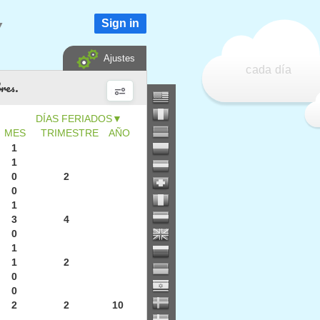
Sign in
▼
Ajustes
cada día
bres.
▼
MES
TRIMESTRE
AÑO
1
1
0
2
0
1
3
4
0
1
1
2
0
0
2
2
10