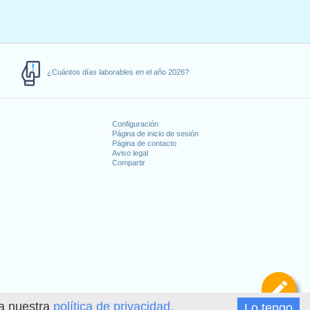
¿Cuántos días laborables en el año 2026?
Configuración
Página de inicio de sesión
Página de contacto
Aviso legal
Compartir
s
De
ea nuestra
política de privacidad.
Lo tengo