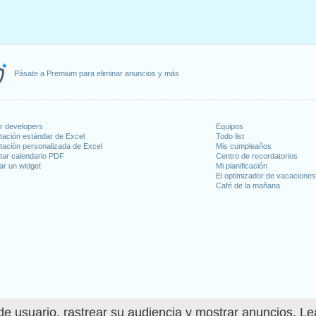
Pásate a Premium para eliminar anuncios y más
or developers
Equipos
tación estándar de Excel
Todo list
tación personalizada de Excel
Mis cumpleaños
tar calendario PDF
Centro de recordatorios
ar un widget
Mi planificación
El optimizador de vacacione
Café de la mañana
e usuario, rastrear su audiencia y mostrar anuncios. L