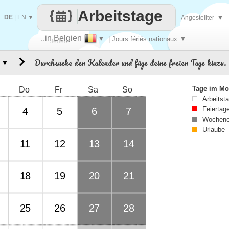
Arbeitstage
DE
|
EN
▼
Angestellter
▼
..in Belgien
▼
| Jours fériés nationaux
▼
Jeden
Durchsuche den Kalender und füge deine freien Tage hinzu.
▼
Tag
Tage im Mo
Do
Fr
Sa
So
Arbeitst
Feiertag
4
5
6
7
Wochene
Urlaube
11
12
13
14
18
19
20
21
25
26
27
28