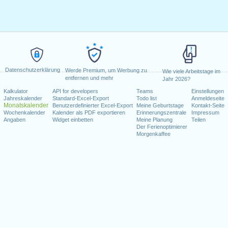
Datenschutzerklärung
Werde Premium, um Werbung zu
Wie viele Arbeitstage im
entfernen und mehr
Jahr 2026?
Kalkulator
API for developers
Teams
Einstellungen
Jahreskalender
Standard-Excel-Export
Todo list
Anmeldeseite
Monatskalender
Benutzerdefinierter Excel-Export
Meine Geburtstage
Kontakt-Seite
Wochenkalender
Kalender als PDF exportieren
Erinnerungszentrale
Impressum
Angaben
Widget einbetten
Meine Planung
Teilen
Der Ferienoptimierer
Morgenkaffee