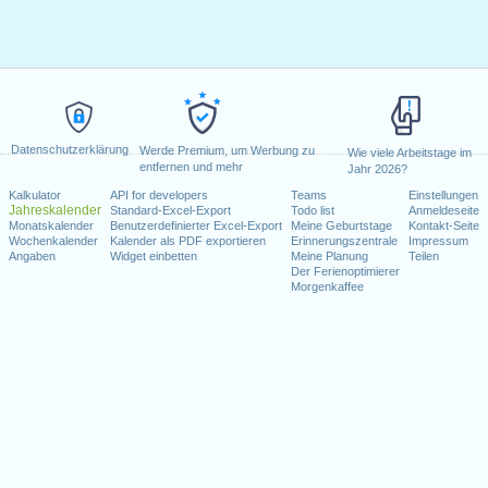
Datenschutzerklärung
Werde Premium, um Werbung zu
Wie viele Arbeitstage im
entfernen und mehr
Jahr 2026?
Kalkulator
API for developers
Teams
Einstellungen
Jahreskalender
Standard-Excel-Export
Todo list
Anmeldeseite
Monatskalender
Benutzerdefinierter Excel-Export
Meine Geburtstage
Kontakt-Seite
Wochenkalender
Kalender als PDF exportieren
Erinnerungszentrale
Impressum
Angaben
Widget einbetten
Meine Planung
Teilen
Der Ferienoptimierer
Morgenkaffee