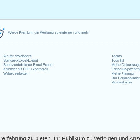
Werde Premium, um Werbung zu entfernen und mehr
API for developers
Teams
Standard-Excel-Export
Todo list
Benutzerdefinierter Excel-Export
Meine Geburtstag
Kalender als PDF exportieren
Erinnerungszentra
Widget einbetten
Meine Planung
Der Ferienoptimier
Morgenkaffee
fahrung zu bieten, Ihr Publikum zu verfolgen und Anze