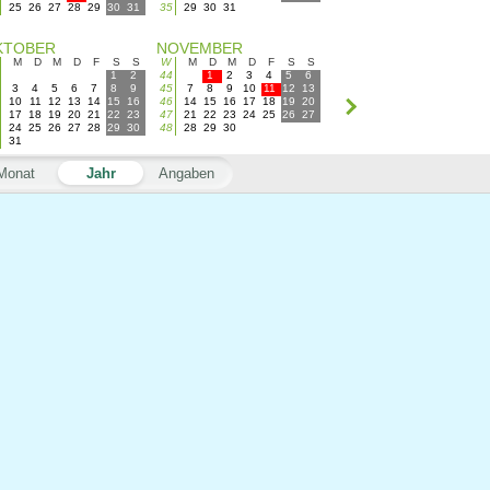
25
26
27
28
29
30
31
35
29
30
31
KTOBER
NOVEMBER
M
D
M
D
F
S
S
W
M
D
M
D
F
S
S
1
2
44
1
2
3
4
5
6
3
4
5
6
7
8
9
45
7
8
9
10
11
12
13
10
11
12
13
14
15
16
46
14
15
16
17
18
19
20
17
18
19
20
21
22
23
47
21
22
23
24
25
26
27
24
25
26
27
28
29
30
48
28
29
30
31
Monat
Jahr
Angaben