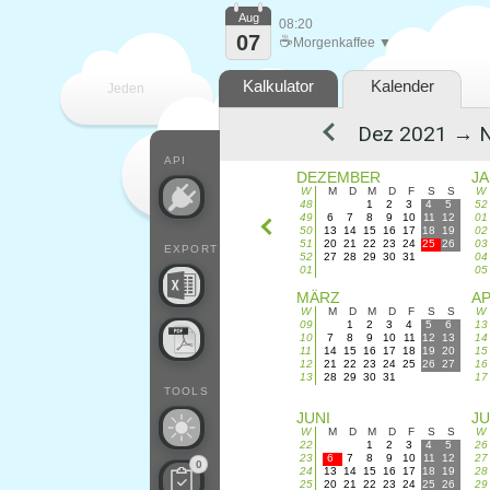
Aug
08:20
07
☕
Morgenkaffee ▼
Kalkulator
Kalender
Jeden
Tag
API
DEZEMBER
J
W
M
D
M
D
F
S
S
W
48
1
2
3
4
5
52
49
6
7
8
9
10
11
12
01
50
13
14
15
16
17
18
19
02
51
20
21
22
23
24
25
26
03
EXPORT
52
27
28
29
30
31
04
01
05
MÄRZ
AP
W
M
D
M
D
F
S
S
W
09
1
2
3
4
5
6
13
10
7
8
9
10
11
12
13
14
11
14
15
16
17
18
19
20
15
12
21
22
23
24
25
26
27
16
13
28
29
30
31
17
TOOLS
JUNI
JU
W
M
D
M
D
F
S
S
W
22
1
2
3
4
5
26
23
6
7
8
9
10
11
12
27
0
24
13
14
15
16
17
18
19
28
25
20
21
22
23
24
25
26
29