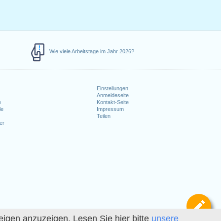
Wie viele Arbeitstage im Jahr 2026?
Einstellungen
Anmeldeseite
e
Kontakt-Seite
le
Impressum
Teilen
er
Def
igen anzuzeigen. Lesen Sie hier bitte
unsere