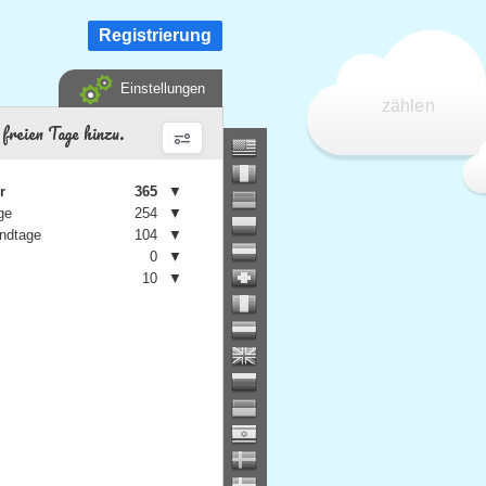
Registrierung
Einstellungen
zählen
freien Tage hinzu.
r
365
▼
ge
254
▼
ndtage
104
▼
0
▼
10
▼