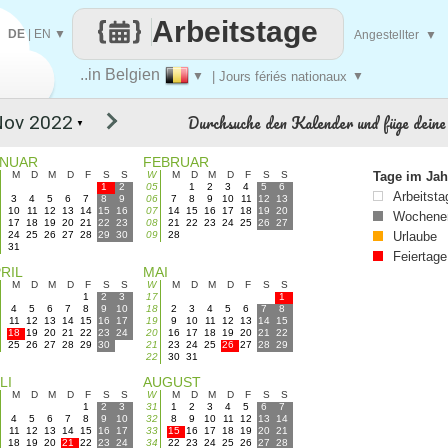
Arbeitstage
DE
|
EN
▼
Angestellter
▼
..in Belgien
▼
| Jours fériés nationaux
▼
Durchsuche den Kalender und füge deine 
▼
ANUAR
FEBRUAR
M
D
M
D
F
S
S
W
M
D
M
D
F
S
S
Tage im Jah
1
2
05
1
2
3
4
5
6
Arbeitsta
3
4
5
6
7
8
9
06
7
8
9
10
11
12
13
10
11
12
13
14
15
16
07
14
15
16
17
18
19
20
Wochene
17
18
19
20
21
22
23
08
21
22
23
24
25
26
27
24
25
26
27
28
29
30
09
28
Urlaube
31
Feiertage
RIL
MAI
M
D
M
D
F
S
S
W
M
D
M
D
F
S
S
1
2
3
17
1
4
5
6
7
8
9
10
18
2
3
4
5
6
7
8
11
12
13
14
15
16
17
19
9
10
11
12
13
14
15
18
19
20
21
22
23
24
20
16
17
18
19
20
21
22
25
26
27
28
29
30
21
23
24
25
26
27
28
29
22
30
31
LI
AUGUST
M
D
M
D
F
S
S
W
M
D
M
D
F
S
S
1
2
3
31
1
2
3
4
5
6
7
4
5
6
7
8
9
10
32
8
9
10
11
12
13
14
11
12
13
14
15
16
17
33
15
16
17
18
19
20
21
18
19
20
21
22
23
24
34
22
23
24
25
26
27
28