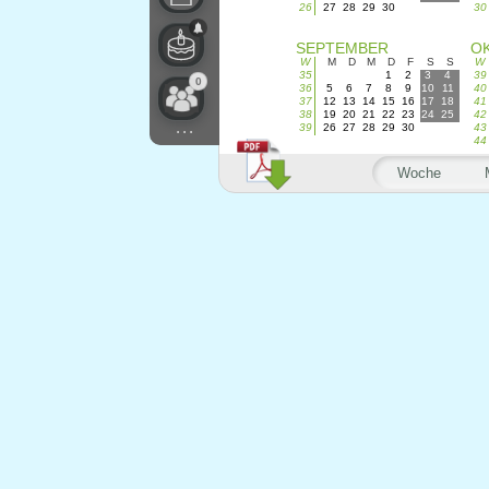
26
27
28
29
30
30
SEPTEMBER
O
W
M
D
M
D
F
S
S
W
35
1
2
3
4
39
0
36
5
6
7
8
9
10
11
40
37
12
13
14
15
16
17
18
41
38
19
20
21
22
23
24
25
42
...
39
26
27
28
29
30
43
44
Woche