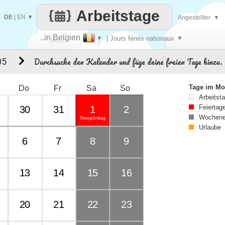
Arbeitstage
DE
|
EN
▼
Angestellter
▼
..in Belgien
▼
| Jours fériés nationaux
▼
Jeden
Durchsuche den Kalender und füge deine freien Tage hinzu.
05
Tag
Tage im Mo
Do
Fr
Sa
So
Arbeitst
Feiertag
30
31
1
2
Wochene
Neujahrstag
Urlaube
6
7
8
9
13
14
15
16
20
21
22
23