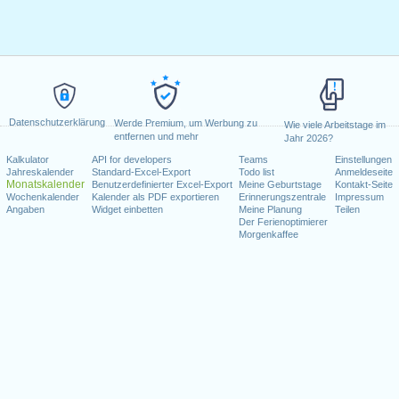
Datenschutzerklärung
Werde Premium, um Werbung zu
Wie viele Arbeitstage im
entfernen und mehr
Jahr 2026?
Kalkulator
API for developers
Teams
Einstellungen
Jahreskalender
Standard-Excel-Export
Todo list
Anmeldeseite
Monatskalender
Benutzerdefinierter Excel-Export
Meine Geburtstage
Kontakt-Seite
Wochenkalender
Kalender als PDF exportieren
Erinnerungszentrale
Impressum
Angaben
Widget einbetten
Meine Planung
Teilen
Der Ferienoptimierer
Morgenkaffee