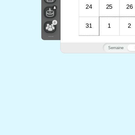
24
25
26
0
31
1
2
...
Semaine