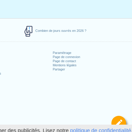
Combien de jours ouvrés en 2026 ?
Paramétrage
Page de connexion
Page de contact
Mentions légales
Partager
s
Dé
her des publicités. Lisez notre
politique de confidentialité