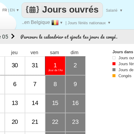
Jours ouvrés
FR
|
EN
▼
Salarié
▼
..en Belgique
▼
| Jours fériés nationaux
▼
Parcours le calendrier et ajoute tes jours de congé.
 05
Jours dans
jeu
ven
sam
dim
Jours ou
Jours fér
30
31
1
2
Jours de
Jour de l'An
Congés
6
7
8
9
13
14
15
16
20
21
22
23