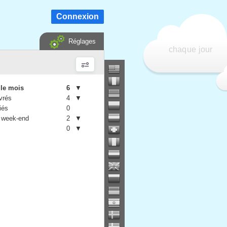
Connexion
Réglages
chaque jour
 le mois
6
▼
vrés
4
▼
iés
0
 week-end
2
▼
0
▼