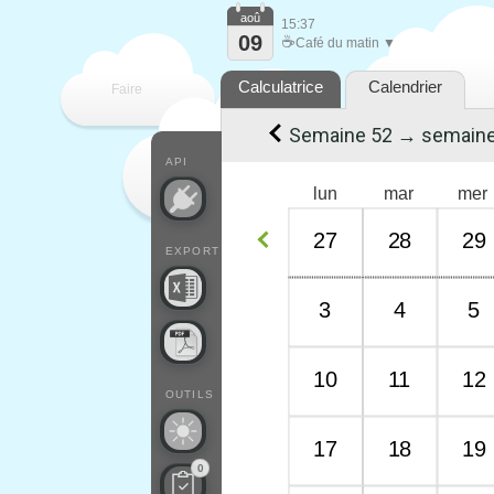
aoû
15:37
09
☕
Café du matin ▼
Calculatrice
Calendrier
Faire
Semaine 52 → semaine
que
API
lun
mar
mer
27
28
29
EXPORT
3
4
5
10
11
12
OUTILS
17
18
19
0