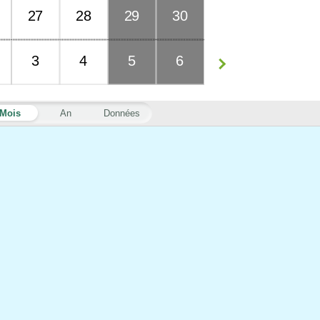
27
28
29
30
3
4
5
6
Mois
An
Données