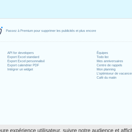
Passez à Premium pour supprimer les publicités et plus encore
API for developers
Équipes
Export Excel standard
Todo list
Export Excel personnalisé
Mes anniversaires
Export calendrier PDF
Centre de rappels
Intégrer un widget
Mon planning
L'optimiseur de vacance
Café du matin
ure expérience utilisateur, suivre notre audience et affic