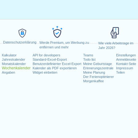
Datenschutzerklärung
Werde Premium, um Werbung zu
Wie viele Arbeitstage im
entfernen und mehr
Jahr 2026?
Kalkulator
API for developers
Teams
Einstellungen
Jahreskalender
Standard-Excel-Export
Todo list
Anmeldeseite
Monatskalender
Benutzerdefinierter Excel-Export
Meine Geburtstage
Kontakt-Seite
Wochenkalender
Kalender als PDF exportieren
Erinnerungszentrale
Impressum
Angaben
Widget einbetten
Meine Planung
Teilen
Der Ferienoptimierer
Morgenkaffee