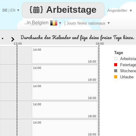
Arbeitstage
DE
|
EN
▼
Angestellter
▼
..in Belgien
▼
| Jours fériés nationaux
▼
Jeden
Durchsuche den Kalender und füge deine freien Tage hinzu.
▼
Tag
13:00
18:00
14:00
Tage
Arbeitst
18:00
Feiertag
14:00
Wochene
Urlaube
18:00
14:00
18:00
14:00
18:00
14:00
18:00