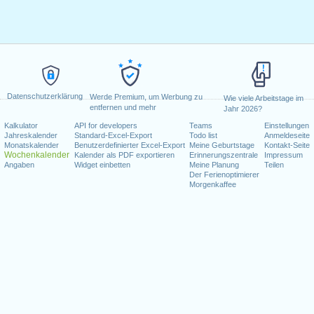
Datenschutzerklärung
Werde Premium, um Werbung zu
Wie viele Arbeitstage im
entfernen und mehr
Jahr 2026?
Kalkulator
API for developers
Teams
Einstellungen
Jahreskalender
Standard-Excel-Export
Todo list
Anmeldeseite
Monatskalender
Benutzerdefinierter Excel-Export
Meine Geburtstage
Kontakt-Seite
Wochenkalender
Kalender als PDF exportieren
Erinnerungszentrale
Impressum
Angaben
Widget einbetten
Meine Planung
Teilen
Der Ferienoptimierer
Morgenkaffee