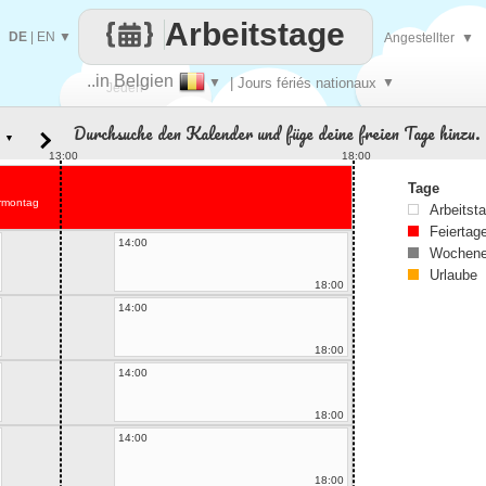
Arbeitstage
DE
|
EN
▼
Angestellter
▼
..in Belgien
▼
| Jours fériés nationaux
▼
Jeden
Durchsuche den Kalender und füge deine freien Tage hinzu.
▼
Tag
13:00
18:00
Tage
rmontag
Arbeitst
Feiertag
14:00
Wochene
Urlaube
18:00
14:00
18:00
14:00
18:00
14:00
18:00