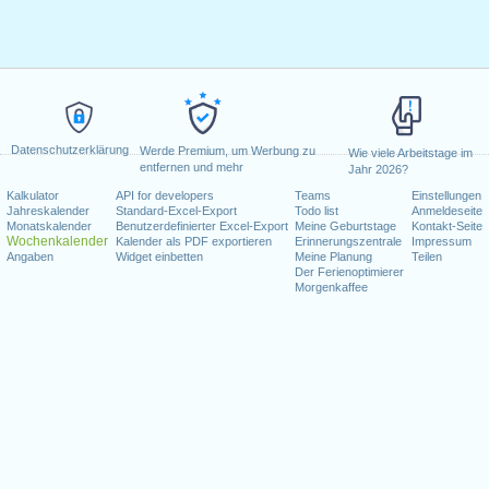
Datenschutzerklärung
Werde Premium, um Werbung zu
Wie viele Arbeitstage im
entfernen und mehr
Jahr 2026?
Kalkulator
API for developers
Teams
Einstellungen
Jahreskalender
Standard-Excel-Export
Todo list
Anmeldeseite
Monatskalender
Benutzerdefinierter Excel-Export
Meine Geburtstage
Kontakt-Seite
Wochenkalender
Kalender als PDF exportieren
Erinnerungszentrale
Impressum
Angaben
Widget einbetten
Meine Planung
Teilen
Der Ferienoptimierer
Morgenkaffee