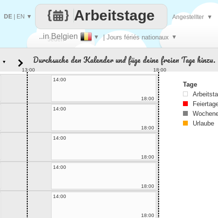
Arbeitstage
DE
|
EN
▼
Angestellter
▼
..in Belgien
▼
| Jours fériés nationaux
▼
Jeden
Durchsuche den Kalender und füge deine freien Tage hinzu.
▼
Tag
13:00
18:00
14:00
Tage
Arbeitst
18:00
Feiertag
14:00
Wochene
Urlaube
18:00
14:00
18:00
14:00
18:00
14:00
18:00