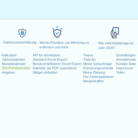
Datenschutzerklärung
Werde Premium, um Werbung zu
Wie viele Arbeitstage im
entfernen und mehr
Jahr 2026?
Kalkulator
API for developers
Teams
Einstellungen
Jahreskalender
Standard-Excel-Export
Todo list
Anmeldeseite
Monatskalender
Benutzerdefinierter Excel-Export
Meine Geburtstage
Kontakt-Seite
Wochenkalender
Kalender als PDF exportieren
Erinnerungszentrale
Impressum
Angaben
Widget einbetten
Meine Planung
Teilen
Der Ferienoptimierer
Morgenkaffee