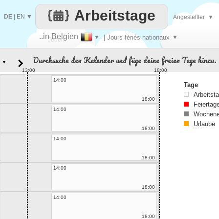
Arbeitstage
DE
|
EN
▼
Angestellter
▼
..in Belgien
▼
| Jours fériés nationaux
▼
Jeden
Durchsuche den Kalender und füge deine freien Tage hinzu.
▼
Tag
13:00
18:00
14:00
Tage
Arbeitst
18:00
Feiertag
14:00
Wochene
Urlaube
18:00
14:00
18:00
14:00
18:00
14:00
18:00