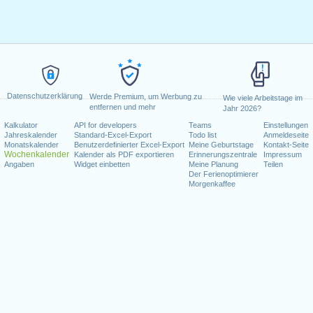
Datenschutzerklärung
Werde Premium, um Werbung zu
Wie viele Arbeitstage im
entfernen und mehr
Jahr 2026?
Kalkulator
API for developers
Teams
Einstellungen
Jahreskalender
Standard-Excel-Export
Todo list
Anmeldeseite
Monatskalender
Benutzerdefinierter Excel-Export
Meine Geburtstage
Kontakt-Seite
Wochenkalender
Kalender als PDF exportieren
Erinnerungszentrale
Impressum
Angaben
Widget einbetten
Meine Planung
Teilen
Der Ferienoptimierer
Morgenkaffee