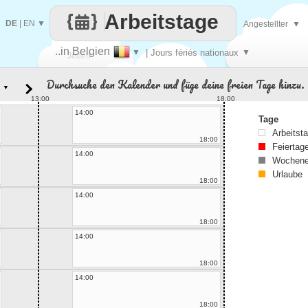
Arbeitstage
DE
|
EN
▼
Angestellter
▼
..in Belgien
▼
| Jours fériés nationaux
▼
Jeden
Durchsuche den Kalender und füge deine freien Tage hinzu.
▼
Tag
13:00
18:00
14:00
Tage
Arbeitst
18:00
Feiertag
14:00
Wochene
Urlaube
18:00
14:00
18:00
14:00
18:00
14:00
18:00