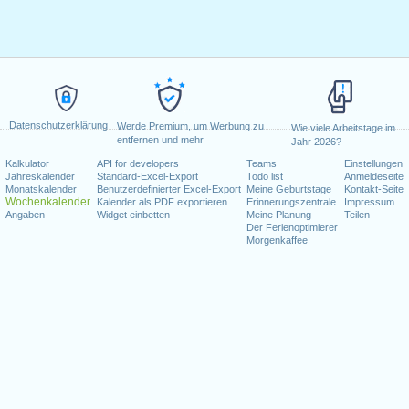
Datenschutzerklärung
Werde Premium, um Werbung zu
Wie viele Arbeitstage im
entfernen und mehr
Jahr 2026?
Kalkulator
API for developers
Teams
Einstellungen
Jahreskalender
Standard-Excel-Export
Todo list
Anmeldeseite
Monatskalender
Benutzerdefinierter Excel-Export
Meine Geburtstage
Kontakt-Seite
Wochenkalender
Kalender als PDF exportieren
Erinnerungszentrale
Impressum
Angaben
Widget einbetten
Meine Planung
Teilen
Der Ferienoptimierer
Morgenkaffee