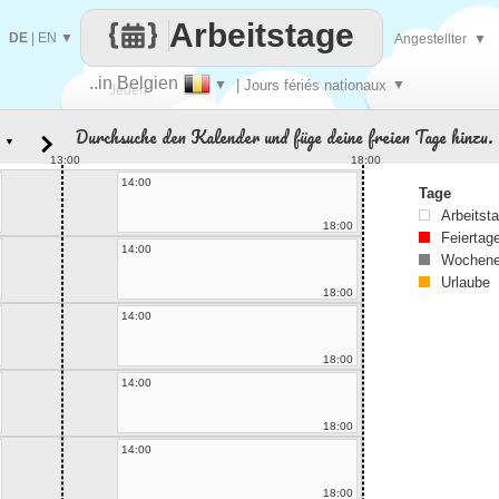
Arbeitstage
DE
|
EN
▼
Angestellter
▼
..in Belgien
▼
| Jours fériés nationaux
▼
Jeden
Durchsuche den Kalender und füge deine freien Tage hinzu.
▼
Tag
13:00
18:00
14:00
Tage
Arbeitst
18:00
Feiertag
14:00
Wochene
Urlaube
18:00
14:00
18:00
14:00
18:00
14:00
18:00