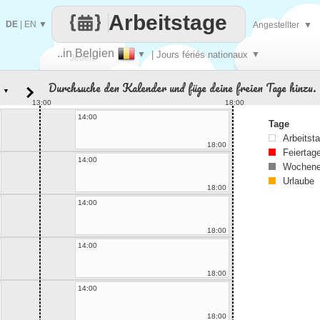
Arbeitstage
DE
|
EN
▼
Angestellter
▼
..in Belgien
▼
| Jours fériés nationaux
▼
Jeden
Durchsuche den Kalender und füge deine freien Tage hinzu.
▼
Tag
13:00
18:00
14:00
Tage
Arbeitst
18:00
Feiertag
14:00
Wochene
Urlaube
18:00
14:00
18:00
14:00
18:00
14:00
18:00