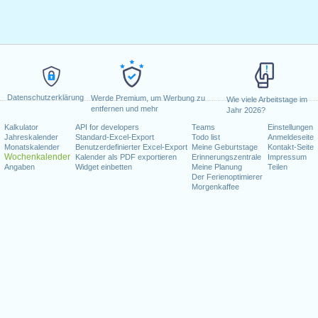
Datenschutzerklärung
Werde Premium, um Werbung zu
Wie viele Arbeitstage im
entfernen und mehr
Jahr 2026?
Kalkulator
API for developers
Teams
Einstellungen
Jahreskalender
Standard-Excel-Export
Todo list
Anmeldeseite
Monatskalender
Benutzerdefinierter Excel-Export
Meine Geburtstage
Kontakt-Seite
Wochenkalender
Kalender als PDF exportieren
Erinnerungszentrale
Impressum
Angaben
Widget einbetten
Meine Planung
Teilen
Der Ferienoptimierer
Morgenkaffee