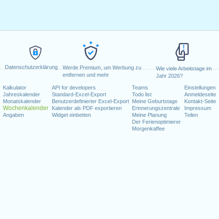
Datenschutzerklärung
Werde Premium, um Werbung zu
Wie viele Arbeitstage im
entfernen und mehr
Jahr 2026?
Kalkulator
API for developers
Teams
Einstellungen
Jahreskalender
Standard-Excel-Export
Todo list
Anmeldeseite
Monatskalender
Benutzerdefinierter Excel-Export
Meine Geburtstage
Kontakt-Seite
Wochenkalender
Kalender als PDF exportieren
Erinnerungszentrale
Impressum
Angaben
Widget einbetten
Meine Planung
Teilen
Der Ferienoptimierer
Morgenkaffee