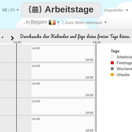
Arbeitstage
DE
|
EN
▼
Angestellter
▼
..in Belgien
▼
| Jours fériés nationaux
▼
Jeden
Durchsuche den Kalender und füge deine freien Tage hinzu.
▼
Tag
13:00
18:00
14:00
Tage
Arbeitst
18:00
Feiertag
14:00
Wochene
Urlaube
18:00
14:00
18:00
14:00
18:00
14:00
18:00