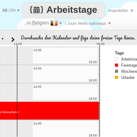
Arbeitstage
DE
|
EN
▼
Angestellter
▼
..in Belgien
▼
| Jours fériés nationaux
▼
Jeden
Durchsuche den Kalender und füge deine freien Tage hinzu.
▼
Tag
13:00
18:00
14:00
Tage
Arbeitst
18:00
Feiertag
14:00
Wochene
Urlaube
18:00
14:00
18:00
ti Himmelfahrt
14:00
18:00