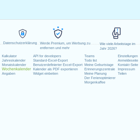
Datenschutzerklärung
Werde Premium, um Werbung zu
Wie viele Arbeitstage im
entfernen und mehr
Jahr 2026?
Kalkulator
API for developers
Teams
Einstellungen
Jahreskalender
Standard-Excel-Export
Todo list
Anmeldeseite
Monatskalender
Benutzerdefinierter Excel-Export
Meine Geburtstage
Kontakt-Seite
Wochenkalender
Kalender als PDF exportieren
Erinnerungszentrale
Impressum
Angaben
Widget einbetten
Meine Planung
Teilen
Der Ferienoptimierer
Morgenkaffee