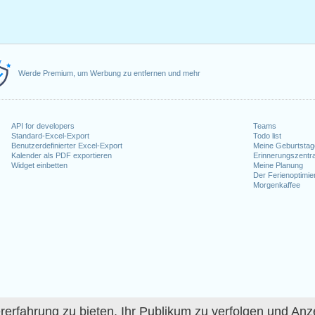
Werde Premium, um Werbung zu entfernen und mehr
API for developers
Teams
Standard-Excel-Export
Todo list
Benutzerdefinierter Excel-Export
Meine Geburtstag
Kalender als PDF exportieren
Erinnerungszentra
Widget einbetten
Meine Planung
Der Ferienoptimie
Morgenkaffee
fahrung zu bieten, Ihr Publikum zu verfolgen und Anze