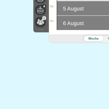
Sa
5 August
0
So
6 August
...
Woche