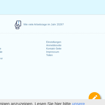
Wie viele Arbeitstage im Jahr 2026?
Einstellungen
Anmeldeseite
e
Kontakt-Seite
le
Impressum
Teilen
rer
Def
igen anzuzeigen. Lesen Sie hier bitte
unsere