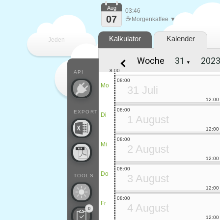
Aug
03:46
07
☕
Morgenkaffee ▼
Kalkulator
Kalender
Jeden
Woche
▼
Tag
8:00
API
08:00
Mo
31 Juli
12:00
08:00
EXPORT
Di
1 August
12:00
08:00
Mi
2 August
12:00
08:00
Do
3 August
TOOLS
12:00
08:00
Fr
4 August
0
12:00