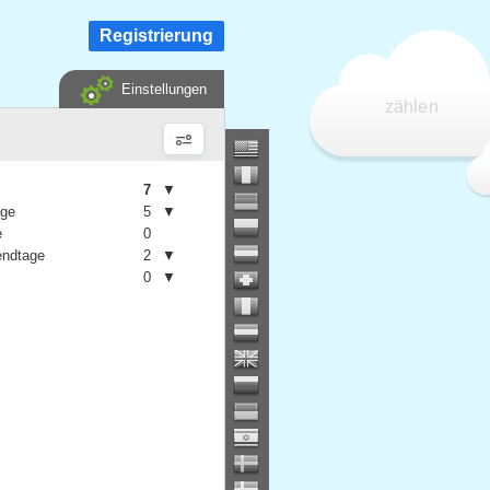
Registrierung
Einstellungen
zählen
7
▼
age
5
▼
e
0
ndtage
2
▼
0
▼