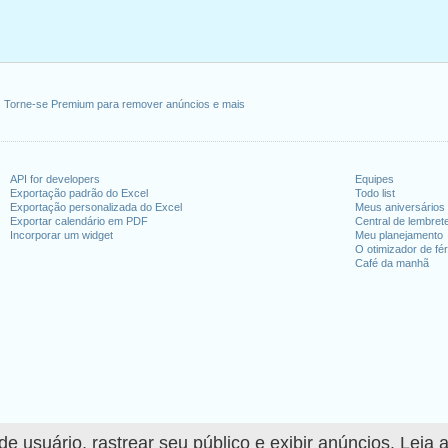
Torne-se Premium para remover anúncios e mais
API for developers
Equipes
Exportação padrão do Excel
Todo list
Exportação personalizada do Excel
Meus aniversários
Exportar calendário em PDF
Central de lembret
Incorporar um widget
Meu planejamento
O otimizador de fér
Café da manhã
 usuário, rastrear seu público e exibir anúncios. Leia