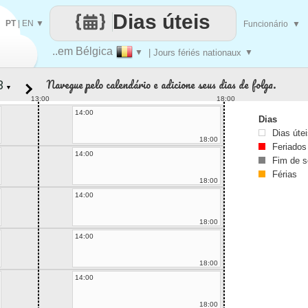
Dias úteis
PT
|
EN
▼
Funcionário
▼
..em Bélgica
▼
| Jours fériés nationaux
▼
Navegue pelo calendário e adicione seus dias de folga.
▼
13:00
18:00
14:00
Dias
Dias úte
18:00
Feriados
14:00
Fim de 
Férias
18:00
14:00
18:00
14:00
18:00
14:00
18:00