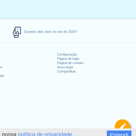
Quantos dias úteis no ano de 2026?
Configuração
Página de login
Página de contato
es
Aviso legal
Compartilhar
ias
De
 a nossa
política de privacidade.
Entendi