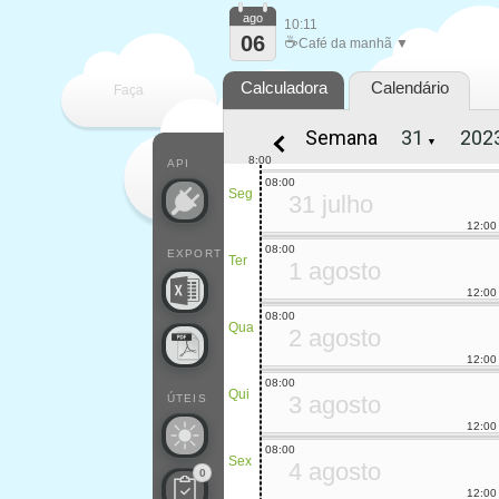
ago
10:11
06
☕
Café da manhã ▼
Calculadora
Calendário
Faça
Semana
▼
cada
8:00
API
08:00
Seg
31 julho
12:00
08:00
EXPORT
Ter
1 agosto
12:00
08:00
Qua
2 agosto
12:00
08:00
Qui
3 agosto
ÚTEIS
12:00
08:00
Sex
4 agosto
0
12:00