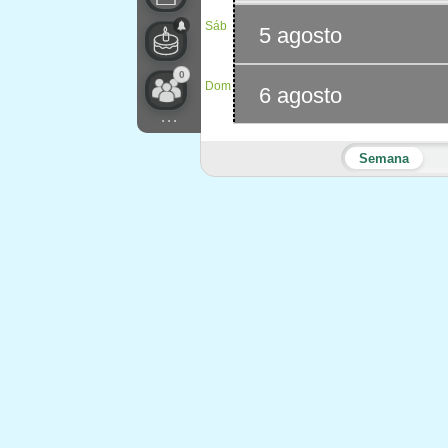
Sáb
5 agosto
0
Dom
6 agosto
...
Semana