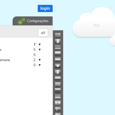
login
Configurações
dia
7
▼
is
5
▼
0
semana
2
▼
0
▼