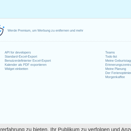
Werde Premium, um Werbung zu entfernen und mehr
API for developers
Teams
Standard-Excel-Export
Todo list
Benutzerdefinierter Excel-Export
Meine Geburtstag
Kalender als PDF exportieren
Erinnerungszentra
Widget einbetten
Meine Planung
Der Ferienoptimie
Morgenkaffee
fahrung zu bieten, Ihr Publikum zu verfolgen und Anze