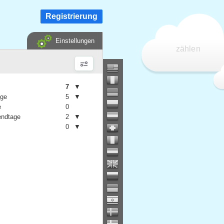
Registrierung
Einstellungen
zählen
7
▼
age
5
▼
e
0
ndtage
2
▼
0
▼