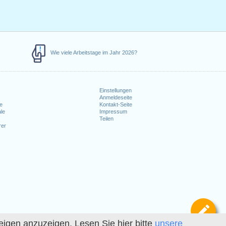
Wie viele Arbeitstage im Jahr 2026?
Einstellungen
Anmeldeseite
e
Kontakt-Seite
le
Impressum
Teilen
rer
Def
igen anzuzeigen. Lesen Sie hier bitte
unsere