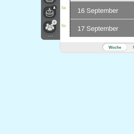
Sa
16 September
0
So
17 September
...
Woche