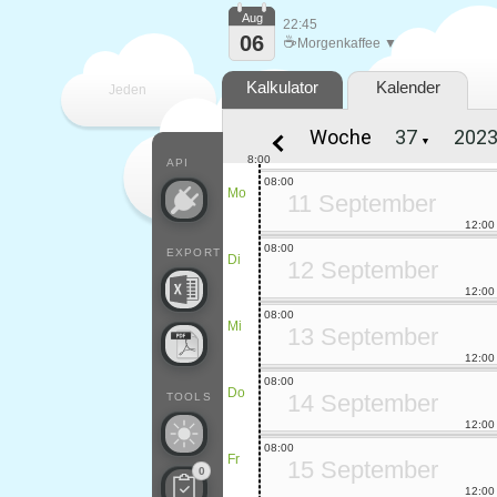
Aug
22:45
06
☕
Morgenkaffee ▼
Kalkulator
Kalender
Jeden
Woche
▼
Tag
8:00
API
08:00
Mo
11 September
12:00
08:00
EXPORT
Di
12 September
12:00
08:00
Mi
13 September
12:00
08:00
Do
14 September
TOOLS
12:00
08:00
Fr
15 September
0
12:00