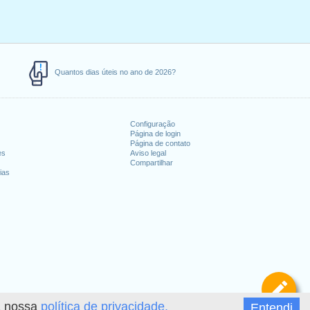
Quantos dias úteis no ano de 2026?
Configuração
Página de login
Página de contato
es
Aviso legal
Compartilhar
ias
De
 a nossa
política de privacidade.
Entendi