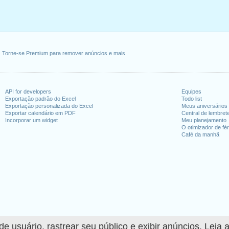
Torne-se Premium para remover anúncios e mais
API for developers
Equipes
Exportação padrão do Excel
Todo list
Exportação personalizada do Excel
Meus aniversários
Exportar calendário em PDF
Central de lembret
Incorporar um widget
Meu planejamento
O otimizador de fér
Café da manhã
 usuário, rastrear seu público e exibir anúncios. Leia