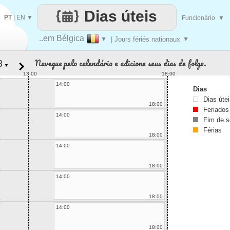
Dias úteis
PT
|
EN
▼
Funcionário
▼
..em Bélgica
▼
| Jours fériés nationaux
▼
Navegue pelo calendário e adicione seus dias de folga.
▼
13:00
18:00
14:00
Dias
Dias úte
18:00
Feriados
14:00
Fim de 
Férias
18:00
14:00
18:00
14:00
18:00
14:00
18:00