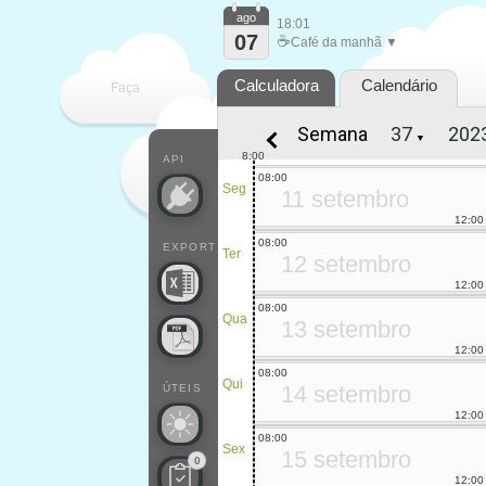
ago
18:01
07
☕
Café da manhã ▼
Calculadora
Calendário
Faça
Semana
▼
cada
8:00
API
08:00
Seg
11 setembro
12:00
08:00
EXPORT
Ter
12 setembro
12:00
08:00
Qua
13 setembro
12:00
08:00
Qui
14 setembro
ÚTEIS
12:00
08:00
Sex
15 setembro
0
12:00