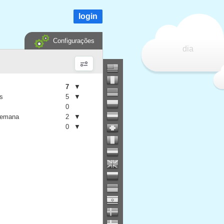
login
Configurações
dia
7
▼
is
5
▼
0
semana
2
▼
0
▼