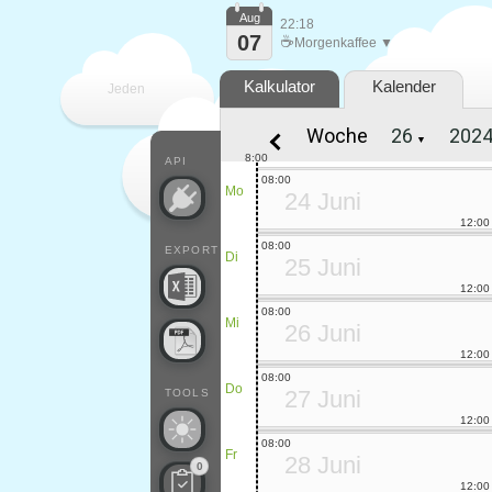
Aug
22:18
07
☕
Morgenkaffee ▼
Kalkulator
Kalender
Jeden
Woche
▼
Tag
8:00
API
08:00
Mo
24 Juni
12:00
08:00
EXPORT
Di
25 Juni
12:00
08:00
Mi
26 Juni
12:00
08:00
Do
27 Juni
TOOLS
12:00
08:00
Fr
28 Juni
0
12:00