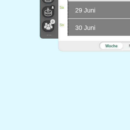
Sa
29 Juni
0
So
30 Juni
...
Woche