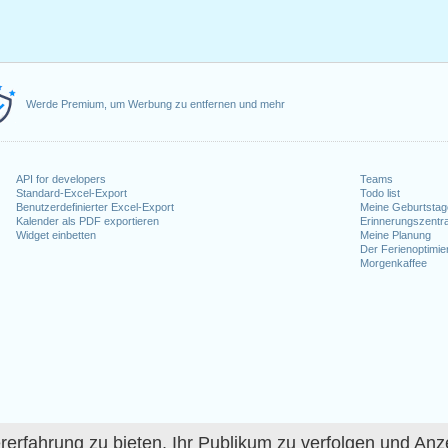
Werde Premium, um Werbung zu entfernen und mehr
API for developers
Teams
Standard-Excel-Export
Todo list
Benutzerdefinierter Excel-Export
Meine Geburtstag
Kalender als PDF exportieren
Erinnerungszentra
Widget einbetten
Meine Planung
Der Ferienoptimie
Morgenkaffee
fahrung zu bieten, Ihr Publikum zu verfolgen und Anze