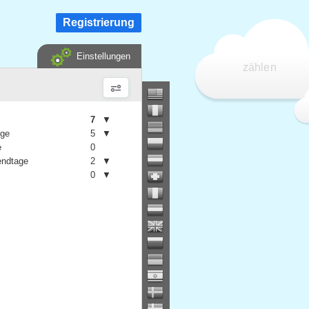
Registrierung
Einstellungen
zählen
7
▼
age
5
▼
e
0
ndtage
2
▼
0
▼