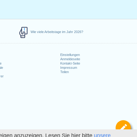
Wie viele Arbeitstage im Jahr 2026?
Einstellungen
Anmeldeseite
e
Kontakt-Seite
le
Impressum
Teilen
rer
Def
igen anzuzeigen. Lesen Sie hier bitte
unsere