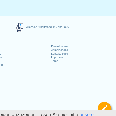
Wie viele Arbeitstage im Jahr 2026?
Einstellungen
Anmeldeseite
e
Kontakt-Seite
le
Impressum
Teilen
rer
Def
igen anzuzeigen. Lesen Sie hier bitte
unsere