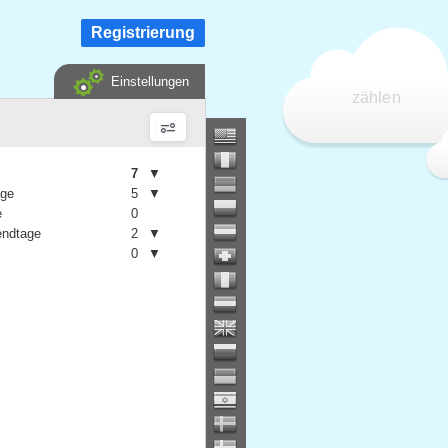
Registrierung
Einstellungen
zählen
7
▼
age
5
▼
e
0
ndtage
2
▼
0
▼