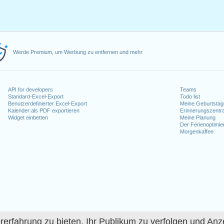
Werde Premium, um Werbung zu entfernen und mehr
API for developers
Teams
Standard-Excel-Export
Todo list
Benutzerdefinierter Excel-Export
Meine Geburtstag
Kalender als PDF exportieren
Erinnerungszentra
Widget einbetten
Meine Planung
Der Ferienoptimie
Morgenkaffee
fahrung zu bieten, Ihr Publikum zu verfolgen und Anze