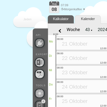
Aug
07:09
08
☕
Morgenkaffee ▼
Kalkulator
Kalender
Jeden
Woche
▼
Tag
8:00
API
08:00
Mo
21 Oktober
12:00
08:00
EXPORT
Di
22 Oktober
12:00
08:00
Mi
23 Oktober
12:00
08:00
Do
24 Oktober
TOOLS
12:00
08:00
Fr
25 Oktober
0
12:00