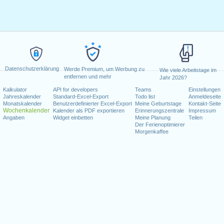
Datenschutzerklärung
Werde Premium, um Werbung zu
Wie viele Arbeitstage im
entfernen und mehr
Jahr 2026?
Kalkulator
API for developers
Teams
Einstellungen
Jahreskalender
Standard-Excel-Export
Todo list
Anmeldeseite
Monatskalender
Benutzerdefinierter Excel-Export
Meine Geburtstage
Kontakt-Seite
Wochenkalender
Kalender als PDF exportieren
Erinnerungszentrale
Impressum
Angaben
Widget einbetten
Meine Planung
Teilen
Der Ferienoptimierer
Morgenkaffee