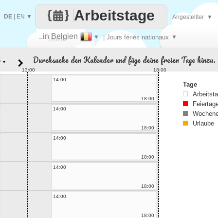
Arbeitstage
DE
|
EN
▼
Angestellter
▼
..in Belgien
▼
| Jours fériés nationaux
▼
Jeden
Durchsuche den Kalender und füge deine freien Tage hinzu.
▼
Tag
13:00
18:00
14:00
Tage
Arbeitst
18:00
Feiertag
14:00
Wochene
Urlaube
18:00
14:00
18:00
14:00
18:00
14:00
18:00