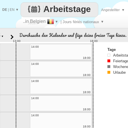
Arbeitstage
DE
|
EN
▼
Angestellter
▼
..in Belgien
▼
| Jours fériés nationaux
▼
Jeden
Durchsuche den Kalender und füge deine freien Tage hinzu.
▼
Tag
13:00
18:00
14:00
Tage
Arbeitst
18:00
Feiertag
14:00
Wochene
Urlaube
18:00
14:00
18:00
14:00
18:00
14:00
18:00