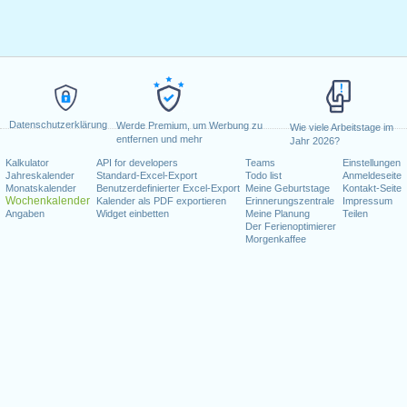
Datenschutzerklärung
Werde Premium, um Werbung zu
Wie viele Arbeitstage im
entfernen und mehr
Jahr 2026?
Kalkulator
API for developers
Teams
Einstellungen
Jahreskalender
Standard-Excel-Export
Todo list
Anmeldeseite
Monatskalender
Benutzerdefinierter Excel-Export
Meine Geburtstage
Kontakt-Seite
Wochenkalender
Kalender als PDF exportieren
Erinnerungszentrale
Impressum
Angaben
Widget einbetten
Meine Planung
Teilen
Der Ferienoptimierer
Morgenkaffee