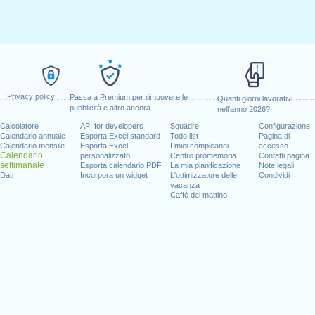
Privacy policy
Passa a Premium per rimuovere le
Quanti giorni lavorativi
pubblicità e altro ancora
nell'anno 2026?
Calcolatore
API for developers
Squadre
Configurazione
Calendario annuale
Esporta Excel standard
Todo list
Pagina di
Calendario mensile
Esporta Excel
I miei compleanni
accesso
Calendario
personalizzato
Centro promemoria
Contatti pagina
settimanale
Esporta calendario PDF
La mia pianificazione
Note legali
Dati
Incorpora un widget
L'ottimizzatore delle
Condividi
vacanza
Caffè del mattino