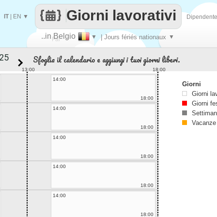
Giorni lavorativi
IT
|
EN
▼
Dipendent
..in Belgio
▼
| Jours fériés nationaux
▼
Fai
Sfoglia il calendario e aggiungi i tuoi giorni liberi.
contare
13:00
18:00
14:00
Giorni
Giorni la
18:00
Giorni fe
14:00
Settiman
Vacanze
18:00
14:00
18:00
14:00
18:00
14:00
18:00