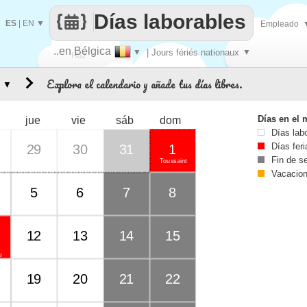
Días laborables
ES
|
EN
▼
Empleado
..en Bélgica
▼
| Jours fériés nationaux
▼
Haz
Explora el calendario y añade tus días libres.
▼
que
Días en el 
jue
vie
sáb
dom
Días lab
Días fer
29
30
31
1
Fin de 
Toussaint
Vacacio
5
6
7
8
12
13
14
15
e
19
20
21
22