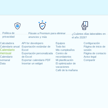
Política de
Pásate a Premium para eliminar
¿Cuántos días laborables en
privacidad
anuncios y más
el año 2026?
Calculadora
API for developers
Equipos
Configuración
Calendario anual
Exportación estándar de
Todo list
Página de inicio de
Calendario
Excel
Mis cumpleaños
sesión
mensual
Exportación personalizada
Centro de
Página de contacto
Calendario
de Excel
recordatorios
Aviso legal
semanal
Exportar calendario PDF
Mi planificación
Compartir
Data
Insertar un widget
El optimizador de
vacaciones
Café de la mañana