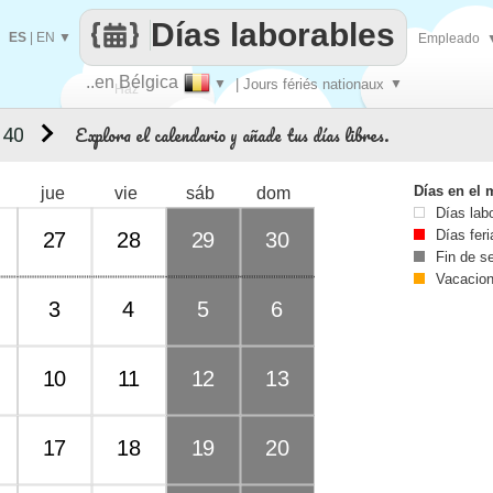
Días laborables
ES
|
EN
▼
Empleado
..en Bélgica
▼
| Jours fériés nationaux
▼
Haz
Explora el calendario y añade tus días libres.
 40
que
Días en el 
jue
vie
sáb
dom
Días lab
Días fer
27
28
29
30
Fin de 
Vacacio
3
4
5
6
10
11
12
13
17
18
19
20