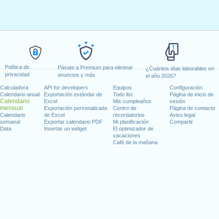
Política de
Pásate a Premium para eliminar
¿Cuántos días laborables en
privacidad
anuncios y más
el año 2026?
Calculadora
API for developers
Equipos
Configuración
Calendario anual
Exportación estándar de
Todo list
Página de inicio de
Calendario
Excel
Mis cumpleaños
sesión
mensual
Exportación personalizada
Centro de
Página de contacto
Calendario
de Excel
recordatorios
Aviso legal
semanal
Exportar calendario PDF
Mi planificación
Compartir
Data
Insertar un widget
El optimizador de
vacaciones
Café de la mañana