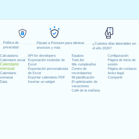
Política de
Pásate a Premium para eliminar
¿Cuántos días laborables en
privacidad
anuncios y más
el año 2026?
Calculadora
API for developers
Equipos
Configuración
Calendario anual
Exportación estándar de
Todo list
Página de inicio de
Calendario
Excel
Mis cumpleaños
sesión
mensual
Exportación personalizada
Centro de
Página de contacto
Calendario
de Excel
recordatorios
Aviso legal
semanal
Exportar calendario PDF
Mi planificación
Compartir
Data
Insertar un widget
El optimizador de
vacaciones
Café de la mañana