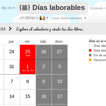
Días laborables
ES
|
EN
▼
Empleado
..en Bélgica
▼
| Jours fériés nationaux
▼
Haz
Explora el calendario y añade tus días libres.
 04
que
Días en el 
jue
vie
sáb
dom
Días lab
Días fer
24
25
26
27
Fin de 
Noël
Vacacio
31
1
2
3
Jour de l'An
7
8
9
10
14
15
16
17