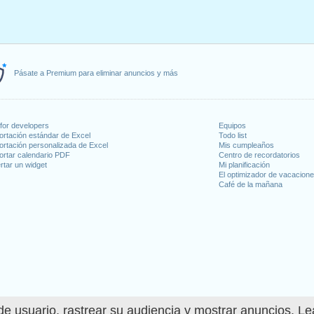
Pásate a Premium para eliminar anuncios y más
for developers
Equipos
ortación estándar de Excel
Todo list
ortación personalizada de Excel
Mis cumpleaños
ortar calendario PDF
Centro de recordatorios
rtar un widget
Mi planificación
El optimizador de vacacion
Café de la mañana
e usuario, rastrear su audiencia y mostrar anuncios. L