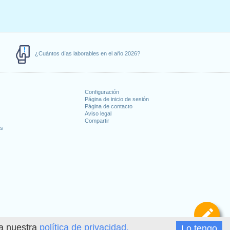
¿Cuántos días laborables en el año 2026?
Configuración
Página de inicio de sesión
Página de contacto
Aviso legal
Compartir
es
De
ea nuestra
política de privacidad.
Lo tengo