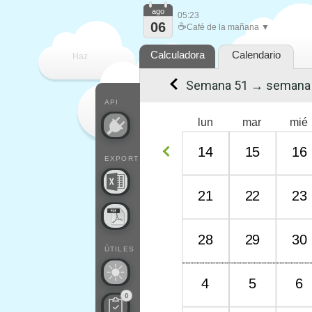
ago
05:23
06
☕
Café de la mañana ▼
Calculadora
Calendario
Haz
Semana 51 → semana
que
API
lun
mar
mié
14
15
16
EXPORT
21
22
23
28
29
30
ÚTILES
4
5
6
0