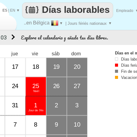
Días laborables
ES
|
EN
▼
Empleado
..en Bélgica
▼
| Jours fériés nationaux
▼
Explora el calendario y añade tus días libres.
 03
Días en el 
jue
vie
sáb
dom
Días lab
Días fer
17
18
19
20
Fin de 
Vacacio
24
25
26
27
Noël
31
1
2
3
Jour de l'An
7
8
9
10