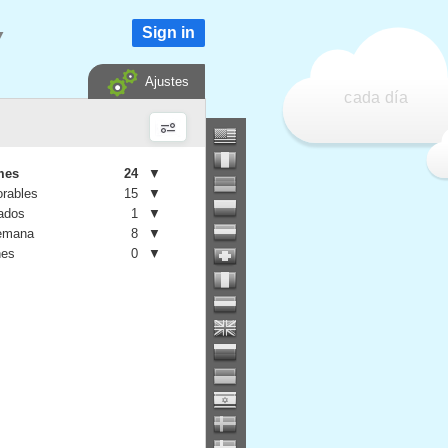
Sign in
▼
Ajustes
cada día
mes
24
▼
orables
15
▼
iados
1
▼
semana
8
▼
nes
0
▼