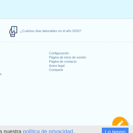
¿Cuántos días laborables en el año 2026?
Configuración
Página de inicio de sesión
Página de contacto
Aviso legal
Compartir
es
De
ea nuestra
política de privacidad.
Lo tengo