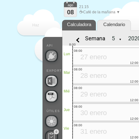
ago
21:15
08
☕
Café de la mañana ▼
Calculadora
Calendario
Haz
Semana
▼
que
8:00
API
08:00
Lun
27 enero
12:00
08:00
EXPORT
Mar
28 enero
12:00
08:00
Mié
29 enero
12:00
08:00
Jue
30 enero
ÚTILES
12:00
08:00
Vie
31 enero
0
12:00