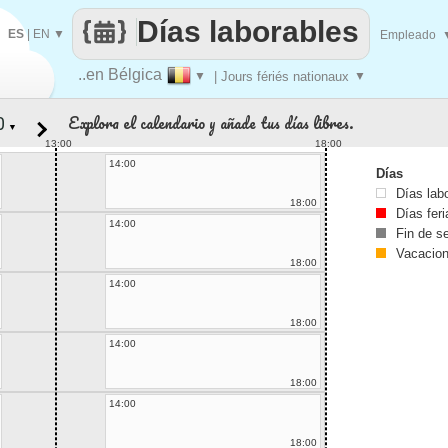
Días laborables
ES
|
EN
▼
Empleado
..en Bélgica
▼
| Jours fériés nationaux
▼
Explora el calendario y añade tus días libres.
▼
13:00
18:00
14:00
Días
Días lab
18:00
Días fer
14:00
Fin de 
Vacacio
18:00
14:00
18:00
14:00
18:00
14:00
18:00