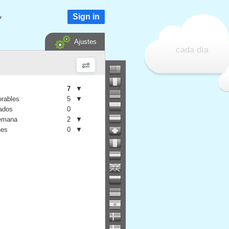
Sign in
▼
Ajustes
cada día
7
▼
orables
5
▼
iados
0
semana
2
▼
nes
0
▼