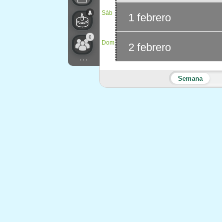
Sáb
1 febrero
0
Dom
2 febrero
...
Semana