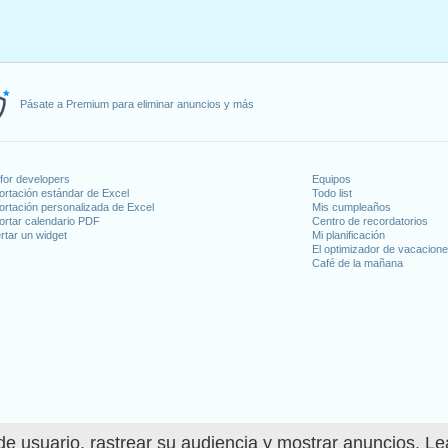
Pásate a Premium para eliminar anuncios y más
for developers
Equipos
ortación estándar de Excel
Todo list
ortación personalizada de Excel
Mis cumpleaños
ortar calendario PDF
Centro de recordatorios
rtar un widget
Mi planificación
El optimizador de vacacion
Café de la mañana
e usuario, rastrear su audiencia y mostrar anuncios. L