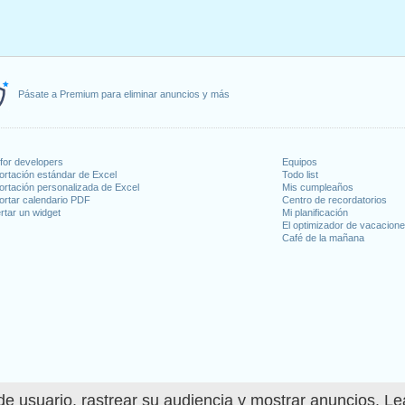
Pásate a Premium para eliminar anuncios y más
for developers
Equipos
ortación estándar de Excel
Todo list
ortación personalizada de Excel
Mis cumpleaños
ortar calendario PDF
Centro de recordatorios
rtar un widget
Mi planificación
El optimizador de vacacion
Café de la mañana
e usuario, rastrear su audiencia y mostrar anuncios. L