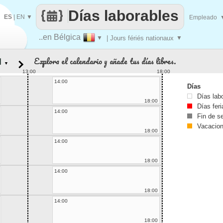
Días laborables
ES
|
EN
▼
Empleado
..en Bélgica
▼
| Jours fériés nationaux
▼
Explora el calendario y añade tus días libres.
▼
13:00
18:00
14:00
Días
Días lab
18:00
Días fer
14:00
Fin de 
Vacacio
18:00
14:00
18:00
14:00
18:00
14:00
18:00