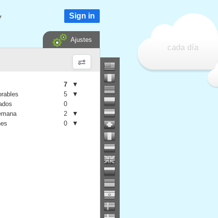
Sign in
▼
Ajustes
cada día
7
▼
orables
5
▼
iados
0
semana
2
▼
nes
0
▼