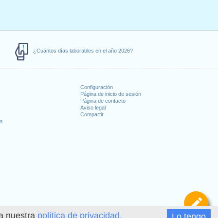
¿Cuántos días laborables en el año 2026?
Configuración
Página de inicio de sesión
Página de contacto
Aviso legal
Compartir
es
De
ea nuestra
política de privacidad.
Lo tengo