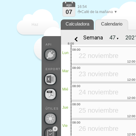
ago
16:54
07
☕
Café de la mañana ▼
Calculadora
Calendario
Haz
Semana
▼
que
8:00
API
08:00
Lun
22 noviembre
12:00
08:00
EXPORT
Mar
23 noviembre
12:00
08:00
Mié
24 noviembre
12:00
08:00
Jue
25 noviembre
ÚTILES
12:00
08:00
Vie
26 noviembre
0
12:00