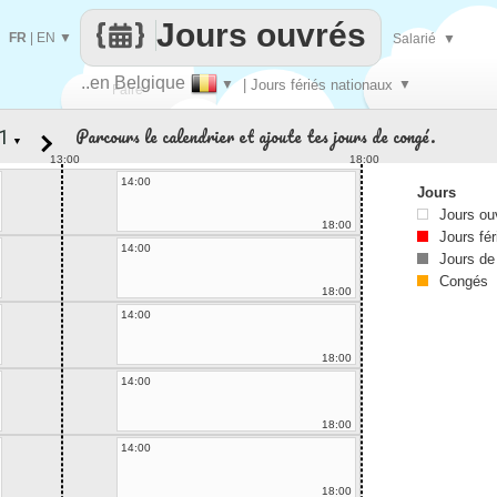
Jours ouvrés
FR
|
EN
▼
Salarié
▼
..en Belgique
▼
| Jours fériés nationaux
▼
Faire
Parcours le calendrier et ajoute tes jours de congé.
▼
que
13:00
18:00
14:00
Jours
Jours ou
18:00
Jours fér
14:00
Jours de
Congés
18:00
14:00
18:00
14:00
18:00
14:00
18:00