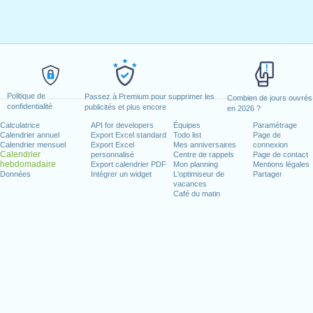
Politique de
Passez à Premium pour supprimer les
Combien de jours ouvrés
confidentialité
publicités et plus encore
en 2026 ?
Calculatrice
API for developers
Équipes
Paramétrage
Calendrier annuel
Export Excel standard
Todo list
Page de
Calendrier mensuel
Export Excel
Mes anniversaires
connexion
Calendrier
personnalisé
Centre de rappels
Page de contact
hebdomadaire
Export calendrier PDF
Mon planning
Mentions légales
Données
Intégrer un widget
L'optimiseur de
Partager
vacances
Café du matin