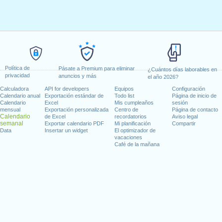
Política de
Pásate a Premium para eliminar
¿Cuántos días laborables en
privacidad
anuncios y más
el año 2026?
Calculadora
API for developers
Equipos
Configuración
Calendario anual
Exportación estándar de
Todo list
Página de inicio de
Calendario
Excel
Mis cumpleaños
sesión
mensual
Exportación personalizada
Centro de
Página de contacto
Calendario
de Excel
recordatorios
Aviso legal
semanal
Exportar calendario PDF
Mi planificación
Compartir
Data
Insertar un widget
El optimizador de
vacaciones
Café de la mañana