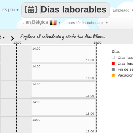
Días laborables
ES
|
EN
▼
Empleado
..en Bélgica
▼
| Jours fériés nationaux
▼
Haz
Explora el calendario y añade tus días libres.
▼
que
13:00
18:00
14:00
Días
Días lab
18:00
Días fer
14:00
Fin de 
Vacacio
18:00
14:00
18:00
14:00
18:00
14:00
18:00