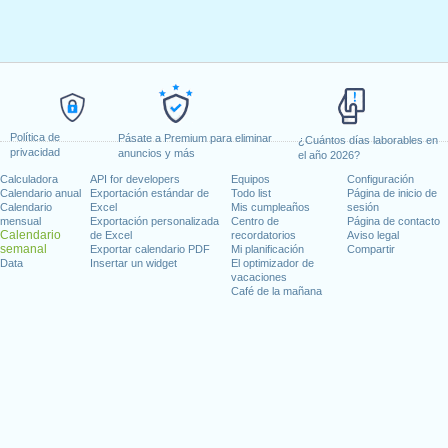
Política de
Pásate a Premium para eliminar
¿Cuántos días laborables en
privacidad
anuncios y más
el año 2026?
Calculadora
API for developers
Equipos
Configuración
Calendario anual
Exportación estándar de
Todo list
Página de inicio de
Calendario
Excel
Mis cumpleaños
sesión
mensual
Exportación personalizada
Centro de
Página de contacto
Calendario
de Excel
recordatorios
Aviso legal
semanal
Exportar calendario PDF
Mi planificación
Compartir
Data
Insertar un widget
El optimizador de
vacaciones
Café de la mañana