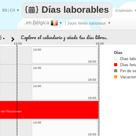
Días laborables
ES
|
EN
▼
Empleado
..en Bélgica
▼
| Jours fériés nationaux
▼
Haz
Explora el calendario y añade tus días libres.
▼
que
13:00
18:00
14:00
Días
Días lab
18:00
Días fer
14:00
Fin de 
Vacacio
18:00
14:00
18:00
 de l'Ascension
14:00
18:00