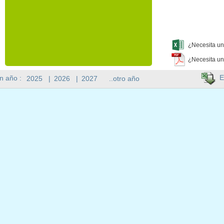
¿Necesita un
¿Necesita un
E
n año :
2025
|
2026
|
2027
..otro año