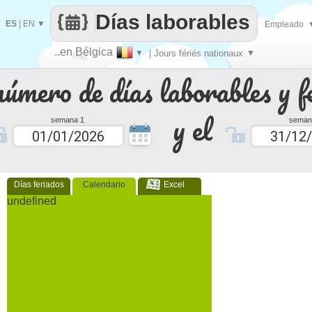
Días laborables
ES
|
EN
▼
Empleado
..en Bélgica
▼
| Jours fériés nationaux
▼
Haz
número de días laborables y f
que
y el
semana 1
seman
Días feriados
Calendario
Excel
undefined