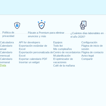
Política de
Pásate a Premium para eliminar
¿Cuántos días laborables en
privacidad
anuncios y más
el año 2026?
Calculadora
API for developers
Equipos
Configuración
Calendario
Exportación estándar de
Todo list
Página de inicio de
anual
Excel
Mis cumpleaños
sesión
Calendario
Exportación personalizada de
Centro de recordatorios
Página de contacto
mensual
Excel
Mi planificación
Aviso legal
Calendario
Exportar calendario PDF
El optimizador de
Compartir
semanal
Insertar un widget
vacaciones
Data
Café de la mañana