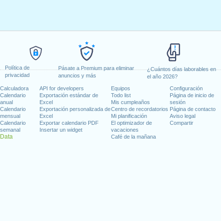
Política de
Pásate a Premium para eliminar
¿Cuántos días laborables en
privacidad
anuncios y más
el año 2026?
Calculadora
API for developers
Equipos
Configuración
Calendario
Exportación estándar de
Todo list
Página de inicio de
anual
Excel
Mis cumpleaños
sesión
Calendario
Exportación personalizada de
Centro de recordatorios
Página de contacto
mensual
Excel
Mi planificación
Aviso legal
Calendario
Exportar calendario PDF
El optimizador de
Compartir
semanal
Insertar un widget
vacaciones
Data
Café de la mañana