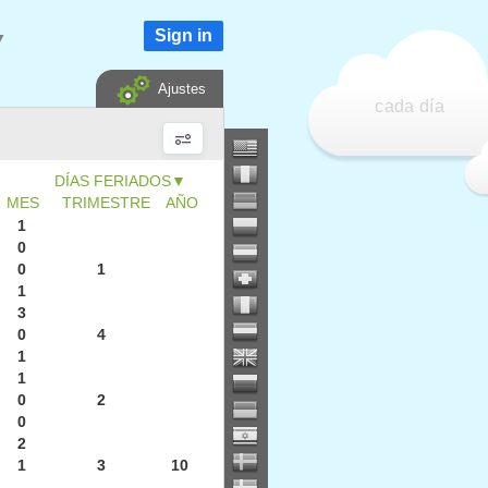
Sign in
▼
Ajustes
cada día
▼
MES
TRIMESTRE
AÑO
1
0
0
1
1
3
0
4
1
1
0
2
0
2
1
3
10