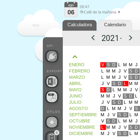
ago
09:47
06
☕
Café de la mañana ▼
Calculadora
Calendario
Haz
▼
que
API
ENERO
V
S
D
L
M
M
J
FEBRERO
L
M
M
J
V
S
D
EXPORT
MARZO
L
M
M
J
V
S
D
ABRIL
J
V
S
D
L
M
M
MAYO
S
D
L
M
M
J
V
JUNIO
M
M
J
V
S
D
L
JULIO
J
V
S
D
L
M
M
AGOSTO
D
L
M
M
J
V
S
ÚTILES
SEPTIEMBRE
M
J
V
S
D
L
M
OCTUBRE
V
S
D
L
M
M
J
NOVIEMBRE
L
M
M
J
V
S
D
0
DICIEMBRE
M
J
V
S
D
L
M