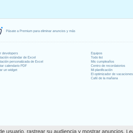
Pásate a Premium para eliminar anuncios y más
or developers
Equipos
tación estándar de Excel
Todo list
tación personalizada de Excel
Mis cumpleaños
tar calendario PDF
Centro de recordatorios
ar un widget
Mi planificación
El optimizador de vacacione
Café de la mañana
e usuario, rastrear su audiencia y mostrar anuncios. L