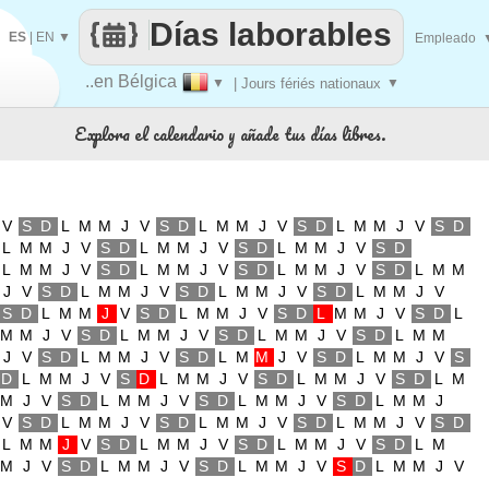
Días laborables
ES
|
EN
▼
Empleado
..en Bélgica
▼
| Jours fériés nationaux
▼
Explora el calendario y añade tus días libres.
V
S
D
L
M
M
J
V
S
D
L
M
M
J
V
S
D
L
M
M
J
V
S
D
L
M
M
J
V
S
D
L
M
M
J
V
S
D
L
M
M
J
V
S
D
L
M
M
J
V
S
D
L
M
M
J
V
S
D
L
M
M
J
V
S
D
L
M
M
J
V
S
D
L
M
M
J
V
S
D
L
M
M
J
V
S
D
L
M
M
J
V
S
D
L
M
M
J
V
S
D
L
M
M
J
V
S
D
L
M
M
J
V
S
D
L
M
M
J
V
S
D
L
M
M
J
V
S
D
L
M
M
J
V
S
D
L
M
M
J
V
S
D
L
M
M
J
V
S
D
L
M
M
J
V
S
D
L
M
M
J
V
S
D
L
M
M
J
V
S
D
L
M
M
J
V
S
D
L
M
M
J
V
S
D
L
M
M
J
V
S
D
L
M
M
J
V
S
D
L
M
M
J
V
S
D
L
M
M
J
V
S
D
L
M
M
J
V
S
D
L
M
M
J
V
S
D
L
M
M
J
V
S
D
L
M
M
J
V
S
D
L
M
M
J
V
S
D
L
M
M
J
V
S
D
L
M
M
J
V
S
D
L
M
M
J
V
S
D
L
M
M
J
V
S
D
L
M
M
J
V