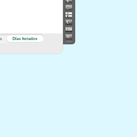
a
Días feriados
...