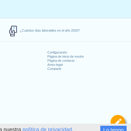
¿Cuántos días laborables en el año 2026?
Configuración
Página de inicio de sesión
Página de contacto
Aviso legal
Compartir
s
De
ea nuestra
política de privacidad.
Lo tengo