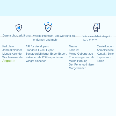
Datenschutzerklärung
Werde Premium, um Werbung zu
Wie viele Arbeitstage im
entfernen und mehr
Jahr 2026?
Kalkulator
API for developers
Teams
Einstellungen
Jahreskalender
Standard-Excel-Export
Todo list
Anmeldeseite
Monatskalender
Benutzerdefinierter Excel-Export
Meine Geburtstage
Kontakt-Seite
Wochenkalender
Kalender als PDF exportieren
Erinnerungszentrale
Impressum
Angaben
Widget einbetten
Meine Planung
Teilen
Der Ferienoptimierer
Morgenkaffee