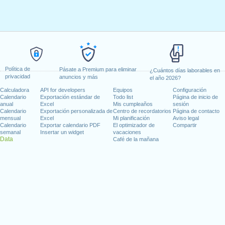
Política de
Pásate a Premium para eliminar
¿Cuántos días laborables en
privacidad
anuncios y más
el año 2026?
Calculadora
API for developers
Equipos
Configuración
Calendario
Exportación estándar de
Todo list
Página de inicio de
anual
Excel
Mis cumpleaños
sesión
Calendario
Exportación personalizada de
Centro de recordatorios
Página de contacto
mensual
Excel
Mi planificación
Aviso legal
Calendario
Exportar calendario PDF
El optimizador de
Compartir
semanal
Insertar un widget
vacaciones
Data
Café de la mañana