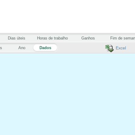
Dias úteis
Horas de trabalho
Ganhos
Fim de sema
s
Ano
Dados
Excel