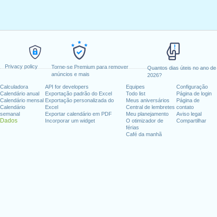
Privacy policy
Torne-se Premium para remover
Quantos dias úteis no ano de
anúncios e mais
2026?
Calculadora
API for developers
Equipes
Configuração
Calendário anual
Exportação padrão do Excel
Todo list
Página de login
Calendário mensal
Exportação personalizada do
Meus aniversários
Página de
Calendário
Excel
Central de lembretes
contato
semanal
Exportar calendário em PDF
Meu planejamento
Aviso legal
Dados
Incorporar um widget
O otimizador de
Compartilhar
férias
Café da manhã