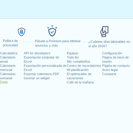
Política de
Pásate a Premium para eliminar
¿Cuántos días laborables en
privacidad
anuncios y más
el año 2026?
Calculadora
API for developers
Equipos
Configuración
Calendario
Exportación estándar de
Todo list
Página de inicio de
anual
Excel
Mis cumpleaños
sesión
Calendario
Exportación personalizada de
Centro de recordatorios
Página de contacto
mensual
Excel
Mi planificación
Aviso legal
Calendario
Exportar calendario PDF
El optimizador de
Compartir
semanal
Insertar un widget
vacaciones
Data
Café de la mañana