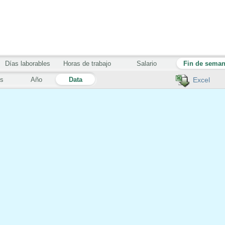
Días laborables
Horas de trabajo
Salario
Fin de sema
s
Año
Data
Excel