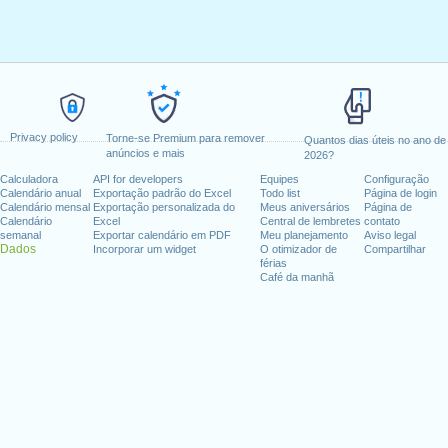
Privacy policy
Torne-se Premium para remover
Quantos dias úteis no ano de
anúncios e mais
2026?
Calculadora
API for developers
Equipes
Configuração
Calendário anual
Exportação padrão do Excel
Todo list
Página de login
Calendário mensal
Exportação personalizada do
Meus aniversários
Página de
Calendário
Excel
Central de lembretes
contato
semanal
Exportar calendário em PDF
Meu planejamento
Aviso legal
Dados
Incorporar um widget
O otimizador de
Compartilhar
férias
Café da manhã