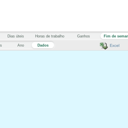
Dias úteis
Horas de trabalho
Ganhos
Fim de sema
s
Ano
Dados
Excel