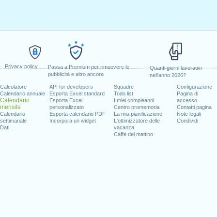
Privacy policy
Passa a Premium per rimuovere le
Quanti giorni lavorativi
pubblicità e altro ancora
nell'anno 2026?
Calcolatore
API for developers
Squadre
Configurazione
Calendario annuale
Esporta Excel standard
Todo list
Pagina di
Calendario
Esporta Excel
I miei compleanni
accesso
mensile
personalizzato
Centro promemoria
Contatti pagina
Calendario
Esporta calendario PDF
La mia pianificazione
Note legali
settimanale
Incorpora un widget
L'ottimizzatore delle
Condividi
Dati
vacanza
Caffè del mattino