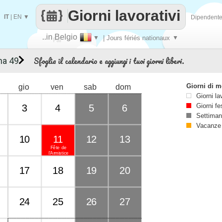
Giorni lavorativi
IT
|
EN
▼
Dipendent
..in Belgio
▼
| Jours fériés nationaux
▼
Fai
Sfoglia il calendario e aggiungi i tuoi giorni liberi.
na 49
contare
Giorni di 
gio
ven
sab
dom
Giorni la
Giorni fe
3
4
5
6
Settiman
Vacanze
10
11
12
13
Fête de
l'Armistice
17
18
19
20
24
25
26
27